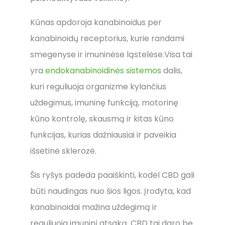
Kūnas apdoroja kanabinoidus per
kanabinoidų receptorius, kurie randami
smegenyse ir imuninėse ląstelėse.Visa tai
yra
endokanabinoidinės sistemos
dalis,
kuri reguliuoja organizme kylančius
uždegimus, imuninę funkciją, motorinę
kūno kontrolę, skausmą ir kitas kūno
funkcijas, kurias dažniausiai ir paveikia
išsėtinė sklerozė.
Šis ryšys padeda paaiškinti, kodėl CBD gali
būti naudingas nuo šios ligos. Įrodyta, kad
kanabinoidai mažina uždegimą ir
reguliuoja imuninį atsaką. CBD tai daro be