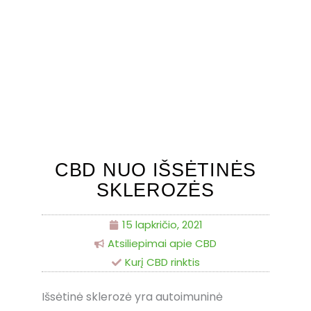
⚡
Panaudojęs kodą "
sveikadovana
"
gausi papildomą 10% nuolaidą, tad
Noriu
paskubėk!
⚡
CBD NUO IŠSĖTINĖS
SKLEROZĖS
15 lapkričio, 2021
Atsiliepimai apie CBD
Kurį CBD rinktis
Išsėtinė sklerozė yra autoimuninė