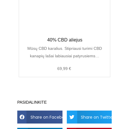
Original
Current
40% CBD aliejus
price
price
was:
is:
Mūsų CBD karalius. Stipriausi turimi CBD
89,00 €.
69,99 €.
kanapių lašai labiausiai patyrusiems…
69,99
€
PASIDALINKITE
Share on Facebook
Share on Twitter