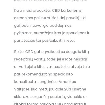
Kaip ir visi produktai, CBD kai kuriems
asmenims gali turėti šalutinį poveikį. Tai
gali būti: nuovargio padidėjimas,
pykinimas, sumažėjęs kraujo spaudimas ir
pan., tačiau tai pasitaiko itin retai.
Be to, CBD gali sąveikauti su daugeliu kitų
receptinių vaistų, todėl jei esate nėščioji
ar vartojate kitus vaistus, tokiu atveju taip
pat rekomenduotina specialisto
konsultacija. Jungtinėse Amerikos
Valtijose šiuo metu jau apie 20% išsėtine
skleroze sergančių pacientų vienokia ar
kitokai forma naudoja CBD produkciją ir