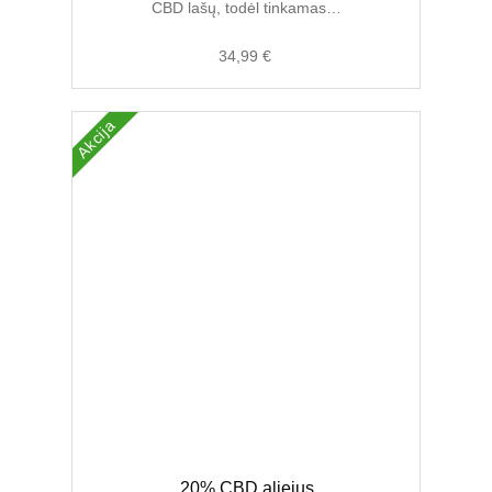
CBD lašų, todėl tinkamas…
34,99
€
Akcija
Original
Current
20% CBD aliejus