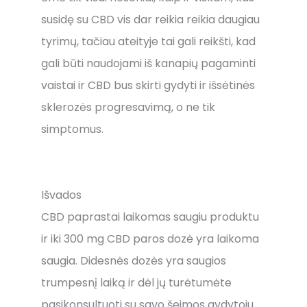
susidę su CBD vis dar reikia reikia daugiau
tyrimų, tačiau ateityje tai gali reikšti, kad
gali būti naudojami iš kanapių pagaminti
vaistai ir CBD bus skirti gydyti ir išsėtinės
sklerozės progresavimą, o ne tik
simptomus.
Išvados
CBD paprastai laikomas saugiu produktu
ir iki 300 mg CBD paros dozė yra laikoma
saugia. Didesnės dozės yra saugios
trumpesnį laiką ir dėl jų turėtumėte
pasikonsultuoti su savo šeimos gydytoju.