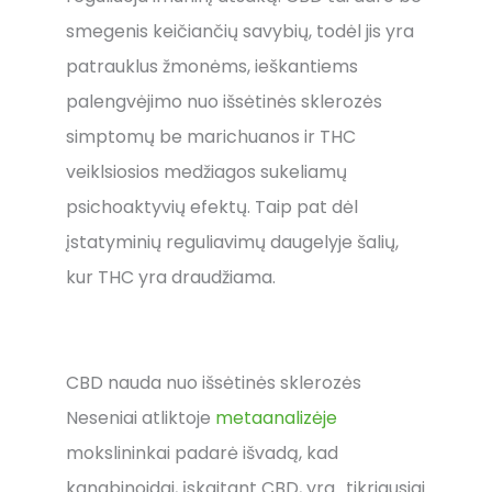
smegenis keičiančių savybių, todėl jis yra
patrauklus žmonėms, ieškantiems
palengvėjimo nuo išsėtinės sklerozės
simptomų be marichuanos ir THC
veiklsiosios medžiagos sukeliamų
psichoaktyvių efektų. Taip pat dėl
įstatyminių reguliavimų daugelyje šalių,
kur THC yra draudžiama.
CBD nauda nuo išsėtinės sklerozės
Neseniai atliktoje
metaanalizėje
mokslininkai padarė išvadą, kad
kanabinoidai, įskaitant CBD, yra „tikriausiai