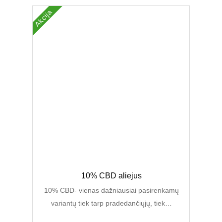
Akcija
Original
Current
10% CBD aliejus
price
price
was:
is:
10% CBD- vienas dažniausiai pasirenkamų
45,00 €.
29,99 €.
variantų tiek tarp pradedančiųjų, tiek…