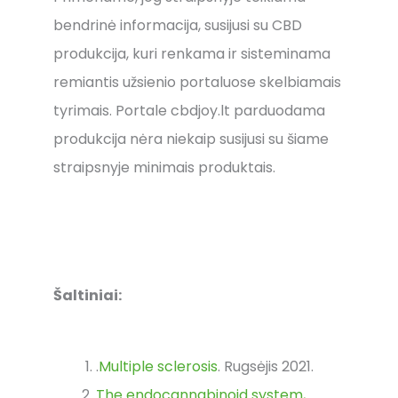
bendrinė informacija, susijusi su CBD
produkcija, kuri renkama ir sisteminama
remiantis užsienio portaluose skelbiamais
tyrimais. Portale cbdjoy.lt parduodama
produkcija nėra niekaip susijusi su šiame
straipsnyje minimais produktais.
Šaltiniai:
.
Multiple sclerosis
. Rugsėjis 2021.
The endocannabinoid system,