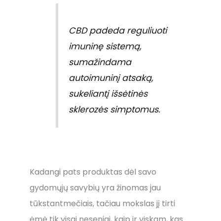
CBD padeda reguliuoti
imuninę sistemą,
sumažindama
autoimuninį atsaką,
sukeliantį išsėtinės
sklerozės simptomus.
Kadangi pats produktas dėl savo
gydomųjų savybių yra žinomas jau
tūkstantmečiais, tačiau mokslas jį tirti
ėmė tik visai neseniai, kaip ir viskam, kas