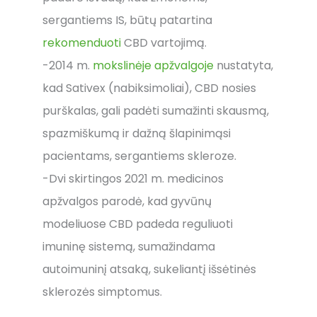
sergantiems IS, būtų patartina
rekomenduoti
CBD vartojimą.
-2014 m.
mokslinėje apžvalgoje
nustatyta,
kad Sativex (nabiksimoliai), CBD nosies
purškalas, gali padėti sumažinti skausmą,
spazmiškumą ir dažną šlapinimąsi
pacientams, sergantiems skleroze.
-Dvi skirtingos 2021 m. medicinos
apžvalgos parodė, kad gyvūnų
modeliuose CBD padeda reguliuoti
imuninę sistemą, sumažindama
autoimuninį atsaką, sukeliantį išsėtinės
sklerozės simptomus.