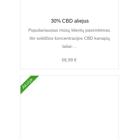
Original
Current
30% CBD aliejus
price
price
was:
is:
Populiariausias mūsų klientų pasirinkimas.
89,00 €.
58,99 €.
Itin solidžios koncentracijos CBD kanapių
lašai-…
58,99
€
Akcija