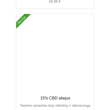
29,99
€
Akcija
Original
Current
15% CBD aliejus
price
price
was:
is:
Tarpinis variantas tarp vidutinių ir stipriausiųjų
55,00 €.
34,99 €.