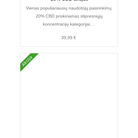
price
price
was:
is:
Vienas populiariausių naudotojų pasirinkimų.
59,00 €.
39,99 €.
20% CBD priskiriamas stipresniųjų
koncentracijų kategorijai.…
39,99
€
Akcija