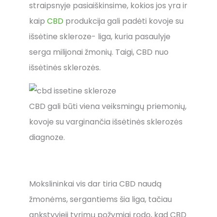
straipsnyje pasiaiškinsime, kokios jos yra ir
kaip
CBD
produkcija gali padėti kovoje su
išsėtine skleroze- liga, kuria pasaulyje
serga milijonai žmonių. Taigi, CBD nuo
išsėtinės sklerozės.
CBD gali būti viena veiksmingų priemonių,
kovoje su varginančia išsėtinės sklerozės
diagnoze.
Mokslininkai vis dar tiria CBD naudą
žmonėms, sergantiems šia liga, tačiau
ankstyvieji tyrimų požymiai rodo, kad CBD