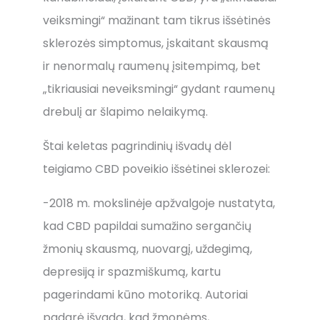
veiksmingi“ mažinant tam tikrus išsėtinės
sklerozės simptomus, įskaitant skausmą
ir nenormalų raumenų įsitempimą, bet
„tikriausiai neveiksmingi“ gydant raumenų
drebulį ar šlapimo nelaikymą.
Štai keletas pagrindinių išvadų dėl
teigiamo CBD poveikio išsėtinei sklerozei:
-2018 m. mokslinėje apžvalgoje nustatyta,
kad CBD papildai sumažino sergančių
žmonių skausmą, nuovargį, uždegimą,
depresiją ir spazmiškumą, kartu
pagerindami kūno motoriką. Autoriai
padarė išvadą, kad žmonėms,