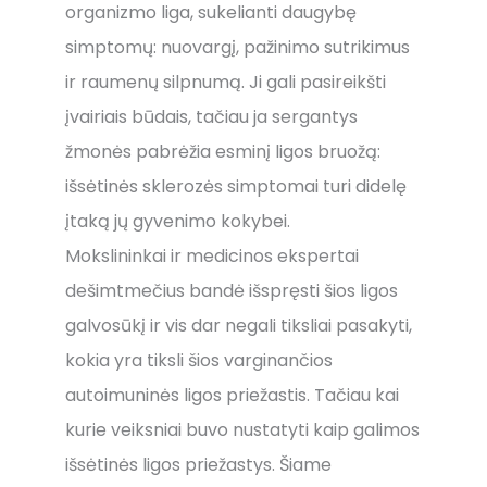
organizmo liga, sukelianti daugybę
simptomų: nuovargį, pažinimo sutrikimus
ir raumenų silpnumą. Ji gali pasireikšti
įvairiais būdais, tačiau ja sergantys
žmonės pabrėžia esminį ligos bruožą:
išsėtinės sklerozės simptomai turi didelę
įtaką jų gyvenimo kokybei.
Mokslininkai ir medicinos ekspertai
dešimtmečius bandė išspręsti šios ligos
galvosūkį ir vis dar negali tiksliai pasakyti,
kokia yra tiksli šios varginančios
autoimuninės ligos priežastis. Tačiau kai
kurie veiksniai buvo nustatyti kaip galimos
išsėtinės ligos priežastys. Šiame