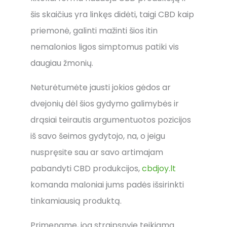
šis skaičius yra linkęs didėti, taigi CBD kaip
priemonė, galinti mažinti šios itin
nemalonios ligos simptomus patiki vis
daugiau žmonių.
Neturėtumėte jausti jokios gėdos ar
dvejonių dėl šios gydymo galimybės ir
drąsiai teirautis argumentuotos pozicijos
iš savo šeimos gydytojo, na, o jeigu
nuspręsite sau ar savo artimajam
pabandyti CBD produkcijos,
cbdjoy.lt
komanda maloniai jums padės išsirinkti
tinkamiausią produktą.
Primename, jog straipsnyje teikiama