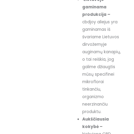
gaminama
produkcija –
cbdjoy aliejus yra
gaminamas iš
švariame Lietuvos
dirvožemyje
auginamų kanapių,
o tai reiškia, jog
galime džiaugtis
mūsų specifinei
mikroflorai
tinkančiu,
organizmo
neerzinančiu
produktu.
Aukščiausia
kokybė –