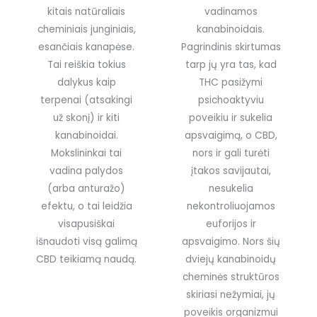
kitais natūraliais
vadinamos
cheminiais junginiais,
kanabinoidais.
esančiais kanapėse.
Pagrindinis skirtumas
Tai reiškia tokius
tarp jų yra tas, kad
dalykus kaip
THC pasižymi
terpenai (atsakingi
psichoaktyviu
už skonį) ir kiti
poveikiu ir sukelia
kanabinoidai.
apsvaigimą, o CBD,
Mokslininkai tai
nors ir gali turėti
vadina palydos
įtakos savijautai,
(arba anturažo)
nesukelia
efektu, o tai leidžia
nekontroliuojamos
visapusiškai
euforijos ir
išnaudoti visą galimą
apsvaigimo. Nors šių
CBD teikiamą naudą.
dviejų kanabinoidų
cheminės struktūros
skiriasi nežymiai, jų
poveikis organizmui