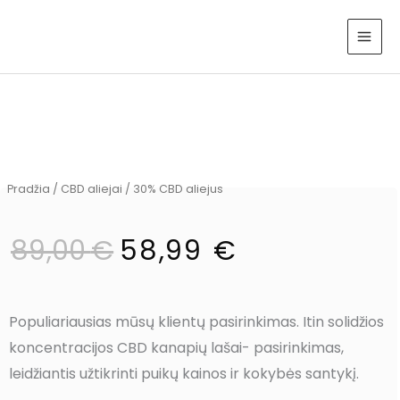
Pereiti
⚡
Panaudojęs kodą "
sveikadovana
" gausi
Noriu
prie
papildomą 10% nuolaidą, tad paskubėk!
⚡
turinio
30% CBD Aliejus
Pradžia
/
CBD aliejai
/ 30% CBD aliejus
Original
Current
price
price
was:
is:
89,00
€
58,99
€
89,00 €.
58,99 €.
Populiariausias mūsų klientų pasirinkimas. Itin solidžios
koncentracijos CBD kanapių lašai- pasirinkimas,
leidžiantis užtikrinti puikų kainos ir kokybės santykį.