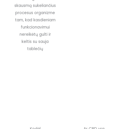
skausmą sukeliančius
procesus organizme
tam, kad kasdieniam
funkcionavimui
nereikėtų gulti ir
keltis su sauja
tablečių
Kodėl
Ar CBD yra