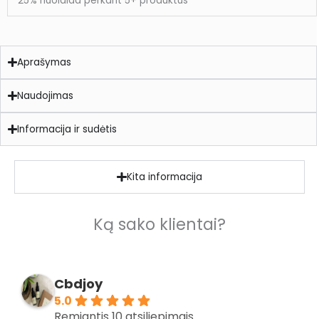
25% nuolaida perkant 5+ produktus
Aprašymas
Naudojimas
Informacija ir sudėtis
Kita informacija
Ką sako klientai?
Cbdjoy
5.0
Remiantis 10 atsiliepimais