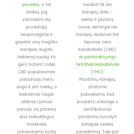
poveikio
, o tai
naudoti tik dvi
reiškia, jog
kanapių dalis –
vartodami šią
sėklas ir pluoštą.
produkciją
Juose, skirtingai nei
neapsvaigsite ir
kanapių žieduose bei
gausite visą magiško
lapuose, nėra
kanapės augalo
kanabidiolio (CBD)
teikiamą naudą. Ko
ar
psichoaktyviojo
gero būtent todėl,
tetrahidrokanabinolio
CBD populiarumas
(THC)
.
pastaruoju metu
Pluoštinių kanapių
auga it ant mielių, o
įstatyme
kiekvienas naujai
pabrėžiama, kad
atliktas tyrimas
produkto etiketėje ir
parodo vis platesnį
sertifikatuose
šios stebuklingos
privaloma nurodyti
molekulės
kanapės veislės
panaudojimo būdą
pavadinimą. Taip pat