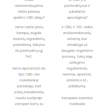
rekomenduojame
psichoaktyvus ir
rinktis plataus
sukeliantis
spektro CBD aliejų?
apsvaigimą?
Jame rasite platų
Ir CBD, ir
THC
veikia
kanapių augale
endokanabinoidų
esančių ingredientų
sistemą, kuri
pasirinkimą, išskyrus
atsakinga už
tik psichoaktyvųjį
daugelio organizmo
THC.
procesų, tokių kaip
uždegimo
Verta apsvarstyti šio
reguliavimas,
tipo
CBD
, nes
nerimas, apetitas,
mokslininkai
atmintis ir kt.,
pastebėjo, kad
palaikymą.
įvairių kanabinoidų
nauda sustiprėja
Kanapėse esančios
vartojant kartu su
molekulės