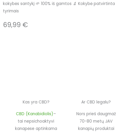
kokybės santykį 🌱 100% iš gamtos 🔬 Kokybė patvirtinta
tyrimais
69,99
€
Kas yra CBD?
Ar CBD legalu?
CBD (Kanabidiolis)
–
Nors prieš daugmaž
tai nepsichoaktyvi
70-80 metų JAV
kanapėse aptinkama
kanapių produktai