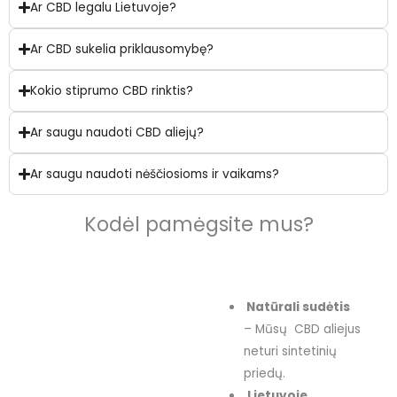
Ar apsvaigsiu nuo
Ar CBD legalu Lietuvoje?
CBD?
Ar CBD sukelia priklausomybę?
Ne, CBD nėra psichoaktyvi
medžiaga, skirtingai nuo THC.
Kokio stiprumo CBD rinktis?
Mūsų iš kanapių išgaunamame
natūraliame CBD aliejuje nėra
aptinkamos THC koncentracijos.
Ar saugu naudoti CBD aliejų?
Ar saugu naudoti nėščiosioms ir vaikams?
Įsigyti savo
Kodėl pamėgsite mus?
Natūrali sudėtis
– Mūsų CBD aliejus
neturi sintetinių
priedų.
Lietuvoje