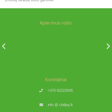
žmonių renkasi savo gerovei.
Apie mus rašo:
Kontaktai
+370 62222045
info @ cbdjoy.lt