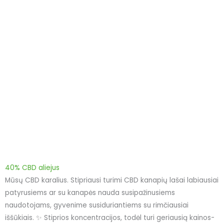
40% CBD aliejus
Mūsų CBD karalius. Stipriausi turimi CBD kanapių lašai labiausiai
patyrusiems ar su kanapės nauda susipažinusiems
naudotojams, gyvenime susiduriantiems su rimčiausiai
iššūkiais. ✨ Stiprios koncentracijos, todėl turi geriausią kainos-