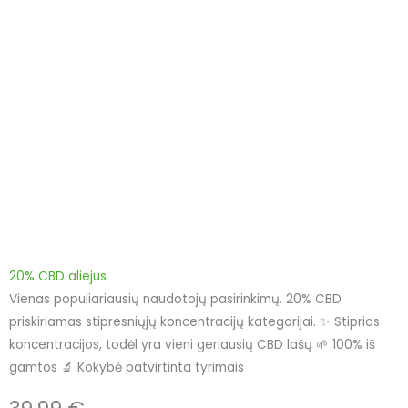
20% CBD aliejus
Vienas populiariausių naudotojų pasirinkimų. 20% CBD
priskiriamas stipresniųjų koncentracijų kategorijai. ✨ Stiprios
koncentracijos, todėl yra vieni geriausių CBD lašų 🌱 100% iš
gamtos 🔬 Kokybė patvirtinta tyrimais