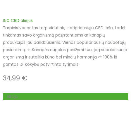
15% CBD aliejus
Tarpinis variantas tarp vidutinių ir stipriausiųjų CBD lašų, todėl
tinkamas savo organizmą pažįstantiems ar kanapių
produkcijos jau bandžiusiems. Vienas populiariausių naudotojų
pasirinkimų. ✨ Kanapės augalas pasižymi tuo, jog subalansuoja
organizmą ir suteikia kūno bei minčių harmoniją 🌱 100% iš
gamtos 🔬 Kokybė patvirtinta tyrimais
34,99
€
Akcija