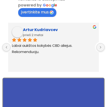
powered by
G
o
o
g
l
e
įvertinkite mus
Artur Kudriavcev
prieš 2 metai
Labai aukštos kokybės CBD aliejus. 
Rekomenduoju.