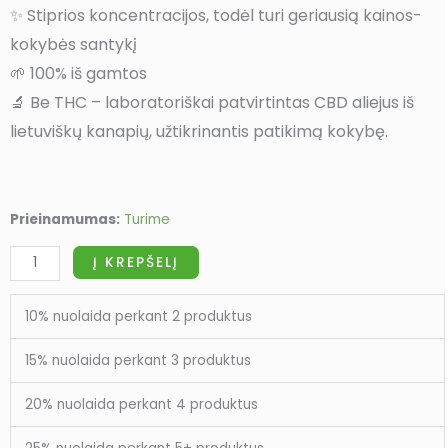
✨ Stiprios koncentracijos, todėl turi geriausią kainos-
kokybės santykį
🌱 100% iš gamtos
🔬 Be THC – laboratoriškai patvirtintas CBD aliejus iš
lietuviškų kanapių, užtikrinantis patikimą kokybę.
Prieinamumas:
Turime
produkto
Į KREPŠELĮ
kiekis:
30%
CBD
10% nuolaida perkant 2 produktus
aliejus
15% nuolaida perkant 3 produktus
20% nuolaida perkant 4 produktus