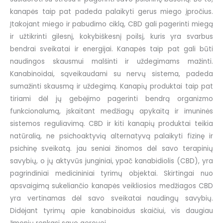
kanapės taip pat padeda palaikyti gerus miego įpročius.
Įtakojant miego ir pabudimo ciklą, CBD gali pagerinti miegą
ir užtikrinti gilesnį, kokybiškesnį poilsį, kuris yra svarbus
bendrai sveikatai ir energijai. Kanapės taip pat gali būti
naudingos skausmui malšinti ir uždegimams mažinti.
Kanabinoidai, sąveikaudami su nervų sistema, padeda
sumažinti skausmą ir uždegimą. Kanapių produktai taip pat
tiriami dėl jų gebėjimo pagerinti bendrą organizmo
funkcionalumą, įskaitant medžiagų apykaitą ir imuninės
sistemos reguliavimą. CBD ir kiti kanapių produktai teikia
natūralią, ne psichoaktyvią alternatyvą palaikyti fizinę ir
psichinę sveikatą. jau seniai žinomos dėl savo terapinių
savybių, o jų aktyvūs junginiai, ypač kanabidiolis (CBD), yra
pagrindiniai medicininiai tyrimų objektai. Skirtingai nuo
apsvaigimą sukeliančio kanapės veikliosios medžiagos CBD
yra vertinamas dėl savo sveikatai naudingų savybių.
Didėjant tyrimų apie kanabinoidus skaičiui, vis daugiau