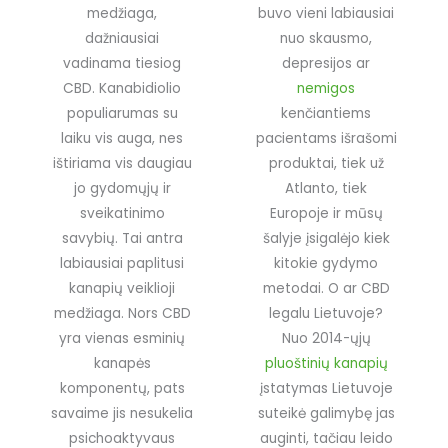
medžiaga,
buvo vieni labiausiai
dažniausiai
nuo skausmo,
vadinama tiesiog
depresijos ar
CBD. Kanabidiolio
nemigos
populiarumas su
kenčiantiems
laiku vis auga, nes
pacientams išrašomi
ištiriama vis daugiau
produktai, tiek už
jo gydomųjų ir
Atlanto, tiek
sveikatinimo
Europoje ir mūsų
savybių. Tai antra
šalyje įsigalėjo kiek
labiausiai paplitusi
kitokie gydymo
kanapių veiklioji
metodai. O ar CBD
medžiaga. Nors CBD
legalu Lietuvoje?
yra vienas esminių
Nuo 2014-ųjų
kanapės
pluoštinių kanapių
komponentų, pats
įstatymas Lietuvoje
savaime jis nesukelia
suteikė galimybę jas
psichoaktyvaus
auginti, tačiau leido