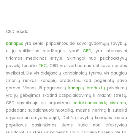
CBD nauda
Kanapės
yra seniai pripažintos dėl savo gydomųjų savybių,
o jų veikliosios medžiagos, ypač
CBD
, yra intensyviai
tiriamos medicinos srityje. Skirtingai nuo psichoaktyvų
poveikį turinčio
THC
, CBD yra vertinamas dėl savo naudos
sveikatai. Dėl vis didėjančių kanabinoidų tyrimų, vis daugiau
žmonių renkasi kanapių produktus, kad pagerintų savo
gerovę. Vienas iš pagrindinių
kanapių produktų
privalumų
yra jų gebėjimas skatinti atsipalaidavimą ir mažinti stresą.
CBD sąveikauja su organizmo
endokanabinoidų sistema
,
padedant subalansuoti nuotaiką, mažinti nerimą ir suteikti
organizmui ramybės pojūtį. Dėl šių savybių kanapės tampa
populiarus pasirinkimas tiems, kurie nori efektyviau
susidoroti su stresu ir pagerinti savo psichinę būseną. Be to,