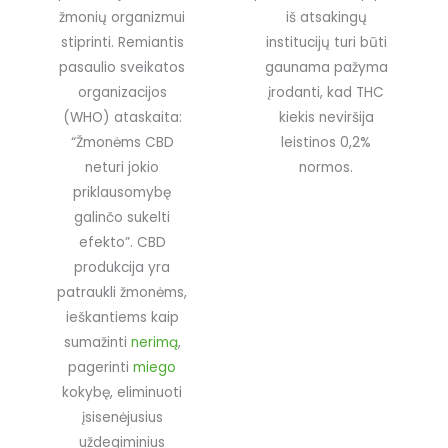
žmonių organizmui
iš atsakingų
stiprinti. Remiantis
institucijų turi būti
pasaulio sveikatos
gaunama pažyma
organizacijos
įrodanti, kad THC
(WHO) ataskaita:
kiekis neviršija
“Žmonėms CBD
leistinos 0,2%
neturi jokio
normos.
priklausomybę
galinčo sukelti
efekto”. CBD
produkcija yra
patraukli žmonėms,
ieškantiems kaip
sumažinti
nerimą
,
pagerinti
miego
kokybę, eliminuoti
įsisenėjusius
uždegiminius