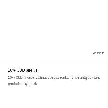
20,00
€
10% CBD aliejus
10% CBD- vienas dažniausiai pasirenkamų variantų tiek tarp
pradedančiųjų, tiek…