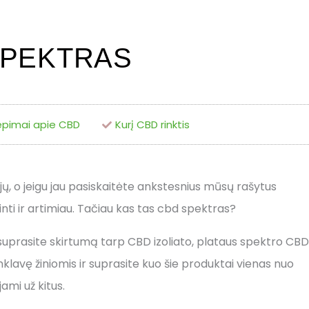
SPEKTRAS
iepimai apie CBD
Kurį CBD rinktis
jų, o jeigu jau pasiskaitėte ankstesnius mūsų rašytus
nti ir artimiau. Tačiau kas tas cbd spektras?
ik suprasite skirtumą tarp CBD izoliato, plataus spektro CBD
inklavę žiniomis ir suprasite kuo šie produktai vienas nuo
ami už kitus.