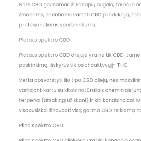
Nors CBD gaunamas iš kanapių augalo, tai nėra na
žmonėms, norintiems vartoti CBD produkciją, tačia
profesionaliems sportininkams.
Plataus spektro CBD
Plataus spektro CBD aliejuje yra ne tik CBD. Jame
pasirinkimą, išskyrus tik psichoaktyvųjį- THC.
Verta apsvarstyti šio tipo CBD aliejų, nes mokslin
vartojant kartu su kitais natūraliais cheminiais jun
terpenai (atsakingi už skonį) ir kiti kanabinoidai. M
visapusiškai išnaudoti visą galimą CBD teikiamą n
Pilno spektro CBD
Pilno spektro CBD aliejuose yra visi kanapėje esantys