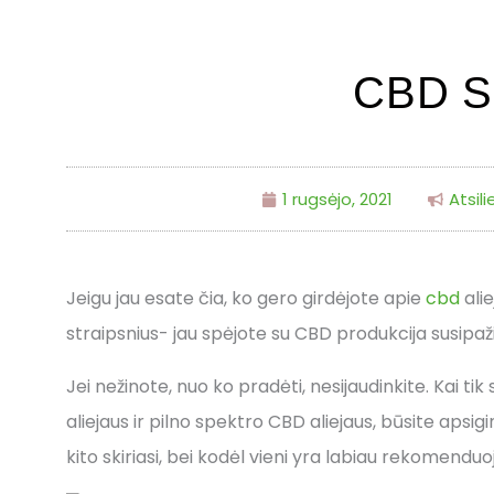
CBD 
1 rugsėjo, 2021
Atsil
Jeigu jau esate čia, ko gero girdėjote apie
cbd
alie
straipsnius- jau spėjote su CBD produkcija susipaži
Jei nežinote, nuo ko pradėti, nesijaudinkite. Kai t
aliejaus ir pilno spektro CBD aliejaus, būsite apsig
kito skiriasi, bei kodėl vieni yra labiau rekomenduoj