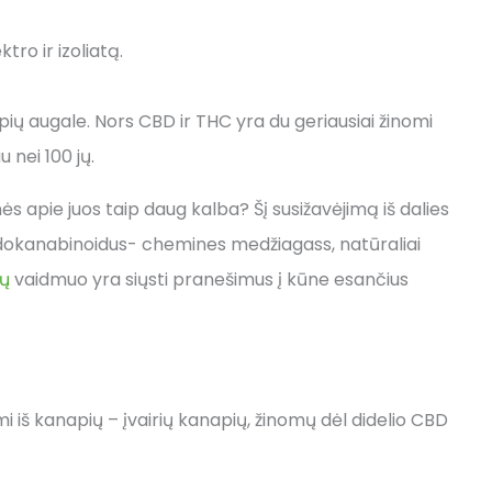
tro ir izoliatą.
pių augale. Nors CBD ir THC yra du geriausiai žinomi
 nei 100 jų.
s apie juos taip daug kalba? Šį susižavėjimą iš dalies
endokanabinoidus- chemines medžiagass, natūraliai
dų
vaidmuo yra siųsti pranešimus į kūne esančius
iš kanapių – įvairių kanapių, žinomų dėl didelio CBD