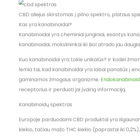
CBD aliejus skirstomas į pilno spektro, plataus spek
Kas yra kanabinoidai?
Kanabinoidai yra cheminiai junginiai, esantys kana
kanabinoidai, mokslininkai iki šiol atrado jau daugiau
Kuo kanabinoidai yra tokie unikalūs? Ir kodėl žmonė
lemia tai, kad kanabinoidai yra labai panašūs į 
gaminamos žmogaus organizme.
Endokanabinoi
receptorius ir perduoti jai įvairią informaciją.
Kanabinoidų spektras
Europoje parduodami CBD produktai yra išgaunami 
kiekio, tačiau mažo THC kiekio (paprastai iki 0,2%).