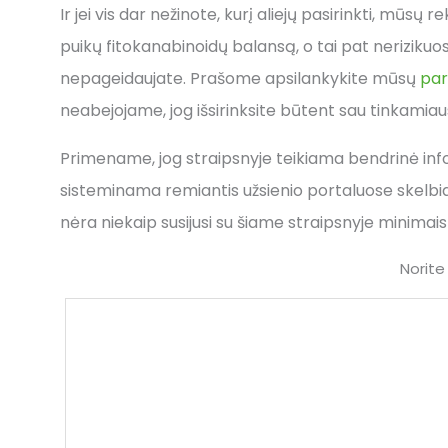
Ir jei vis dar nežinote, kurį aliejų pasirinkti, mūsų
puikų fitokanabinoidų balansą, o tai pat nerizikuosi
nepageidaujate. Prašome apsilankykite mūsų
par
neabejojame, jog išsirinksite būtent sau tinkamiau
Primename, jog straipsnyje teikiama bendrinė infor
sisteminama remiantis užsienio portaluose skelbi
nėra niekaip susijusi su šiame straipsnyje minimais
Norite