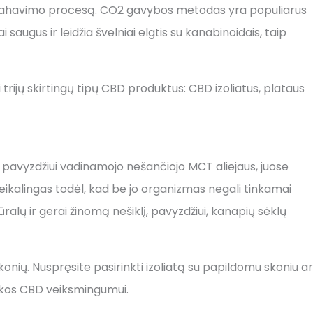
strahavimo procesą. CO2 gavybos metodas yra populiarus
augus ir leidžia švelniai elgtis su kanabinoidais, taip
 trijų skirtingų tipų CBD produktus: CBD izoliatus, plataus
, pavyzdžiui vadinamojo nešančiojo MCT aliejaus, juose
reikalingas todėl, kad be jo organizmas negali tinkamai
ralų ir gerai žinomą nešiklį, pavyzdžiui, kanapių sėklų
skonių. Nuspręsite pasirinkti izoliatą su papildomu skoniu ar
įtakos CBD veiksmingumui.