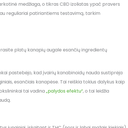
rkotinė medžiaga, o tikras CBD izoliatas ypač pravers
u reguliariai patiriantiems testavimą, tarkim
 rasite platų kanapių augale esančių ingredientų
inkai pastebėjo, kad įvairių kanabinoidų nauda sustiprėja
giniais, esančiais kanapėse. Tai reiškia tokius dalykus kaip
okslininkai tai vadina
„palydos efektu“
, o tai leidžia
audą.
 junginiai, įskaitant ir THC (nors ir labai mažais kiekiais).