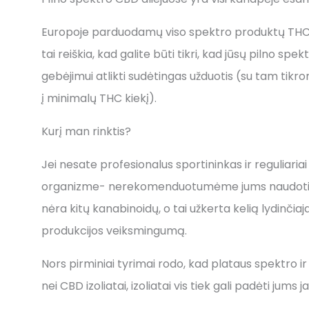
Europoje parduodamų viso spektro produktų THC kie
tai reiškia, kad galite būti tikri, kad jūsų pilno s
gebėjimui atlikti sudėtingas užduotis (su tam tikromi
į minimalų THC kiekį).
Kurį man rinktis?
Jei nesate profesionalus sportininkas ir reguliaria
organizme- nerekomenduotumėme jums naudoti cbd 
nėra kitų kanabinoidų, o tai užkerta kelią lydinči
produkcijos veiksmingumą.
Nors pirminiai tyrimai rodo, kad plataus spektro i
nei CBD izoliatai, izoliatai vis tiek gali padėti jums j