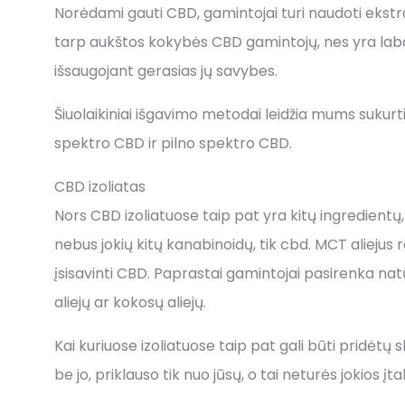
Norėdami gauti CBD, gamintojai turi naudoti ek
tarp aukštos kokybės CBD gamintojų, nes yra labai s
išsaugojant gerasias jų savybes.
Šiuolaikiniai išgavimo metodai leidžia mums sukurti
spektro CBD ir pilno spektro CBD.
CBD izoliatas
Nors CBD izoliatuose taip pat yra kitų ingredientų
nebus jokių kitų kanabinoidų, tik cbd. MCT aliejus 
įsisavinti CBD. Paprastai gamintojai pasirenka natū
aliejų ar kokosų aliejų.
Kai kuriuose izoliatuose taip pat gali būti pridėtų 
be jo, priklauso tik nuo jūsų, o tai neturės jokios 