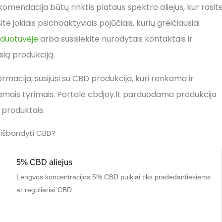
 rekomendacija būtų rinktis plataus spektro aliejus, kur rasit
te jokiais psichoaktyviais pojūčiais, kurių greičiausiai
duotuvėje
arba susisiekite nurodytais kontaktais ir
sią produkciją.
macija, susijusi su CBD produkcija, kuri renkama ir
amais tyrimais. Portale cbdjoy.lt parduodama produkcija
 produktais.
 išbandyti CBD?
5% CBD aliejus
Lengvos koncentracijos 5% CBD puikiai tiks pradedantiesiems
ar reguliariai CBD…