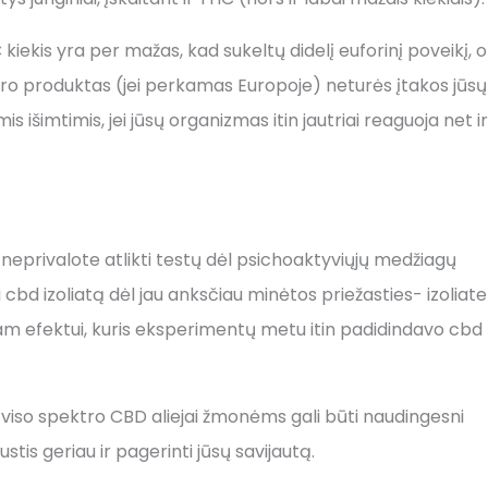
kis yra per mažas, kad sukeltų didelį euforinį poveikį, o
pektro produktas (jei perkamas Europoje) neturės įtakos jūsų
s išimtimis, jei jūsų organizmas itin jautriai reaguoja net ir
i neprivalote atlikti testų dėl psichoaktyviųjų medžiagų
izoliatą dėl jau anksčiau minėtos priežasties- izoliate
ajam efektui, kuris eksperimentų metu itin padidindavo cbd
r viso spektro CBD aliejai žmonėms gali būti naudingesni
austis geriau ir pagerinti jūsų savijautą.