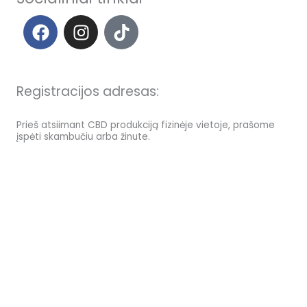
F
I
T
a
n
i
c
s
k
e
t
t
b
a
o
Registracijos adresas:
o
g
k
o
r
Prieš atsiimant CBD produkciją fizinėje vietoje, prašome
įspėti skambučiu arba žinute.
k
a
m