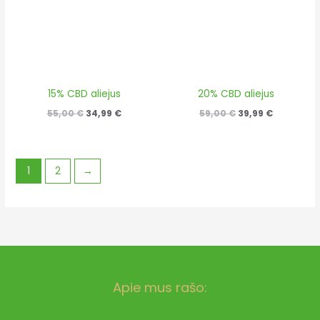
15% CBD aliejus
20% CBD aliejus
55,00
€
34,99
€
59,00
€
39,99
€
1
2
→
Apie mus rašo: