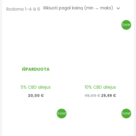
Rodoma 1–4 iš 6
Original
Current
Sale!
price
price
was:
is:
45,00 €.
29,99 €.
IŠPARDUOTA
5% CBD aliejus
10% CBD aliejus
20,00
€
45,00
€
29,99
€
Original
Current
Original
Current
Sale!
Sale!
price
price
price
price
was:
is:
was:
is:
55,00 €.
34,99 €.
59,00 €.
39,99 €.