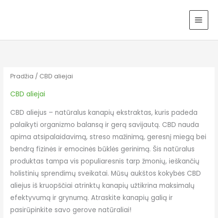
Pereiti
⚡
Panaudojęs kodą "
sveikadovana
" gausi
Noriu
prie
papildomą 10% nuolaidą, tad paskubėk!
⚡
turinio
Rūšiuojama
pagal
kainą:
nuo
mažos
iki
Pradžia
/ CBD aliejai
didelės
CBD aliejai
CBD aliejus – natūralus kanapių ekstraktas, kuris padeda
palaikyti organizmo balansą ir gerą savijautą. CBD nauda
apima atsipalaidavimą, streso mažinimą, geresnį miegą bei
bendrą fizinės ir emocinės būklės gerinimą. Šis natūralus
produktas tampa vis populiaresnis tarp žmonių, ieškančių
holistinių sprendimų sveikatai. Mūsų aukštos kokybės CBD
aliejus iš kruopščiai atrinktų kanapių užtikrina maksimalų
efektyvumą ir grynumą. Atraskite kanapių galią ir
pasirūpinkite savo gerove natūraliai!