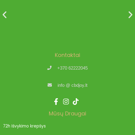
Kontaktai
+370 62222045
info @ cbdjoy.lt
Mūsų Draugai
72h Išvykimo krepšys