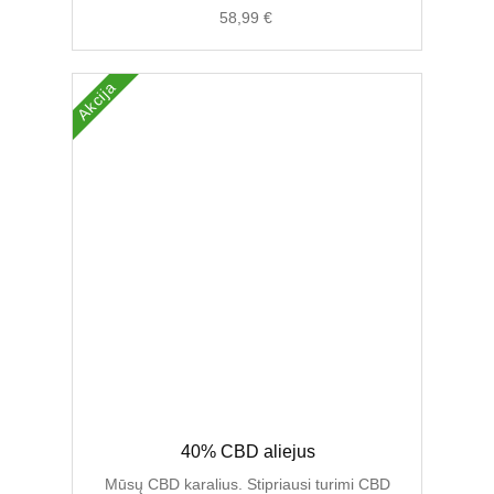
58,99
€
Akcija
Original
Current
40% CBD aliejus
price
price
was:
is:
Mūsų CBD karalius. Stipriausi turimi CBD
89,00 €.
69,99 €.