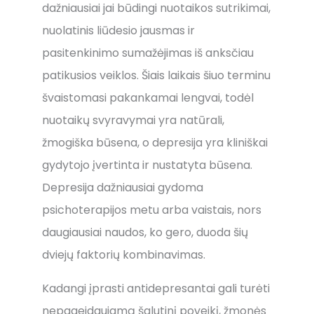
dažniausiai jai būdingi nuotaikos sutrikimai,
nuolatinis liūdesio jausmas ir
pasitenkinimo sumažėjimas iš anksčiau
patikusios veiklos. Šiais laikais šiuo terminu
švaistomasi pakankamai lengvai, todėl
nuotaikų svyravymai yra natūrali,
žmogiška būsena, o depresija yra kliniškai
gydytojo įvertinta ir nustatyta būsena.
Depresija dažniausiai gydoma
psichoterapijos metu arba vaistais, nors
daugiausiai naudos, ko gero, duoda šių
dviejų faktorių kombinavimas.
Kadangi įprasti antidepresantai gali turėti
nepageidaujamą šalutinį poveikį, žmonės