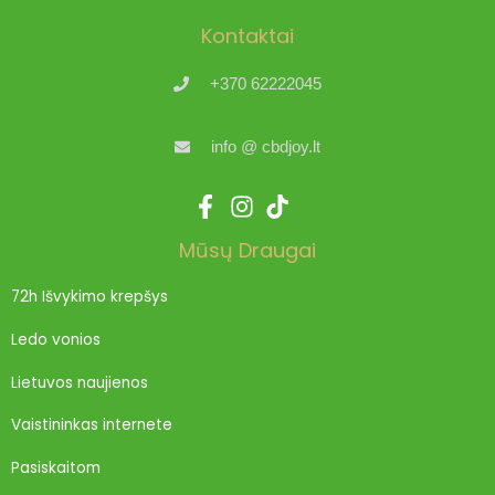
Kontaktai
+370 62222045
info @ cbdjoy.lt
Mūsų Draugai
72h Išvykimo krepšys
Ledo vonios
Lietuvos naujienos
Vaistininkas internete
Pasiskaitom