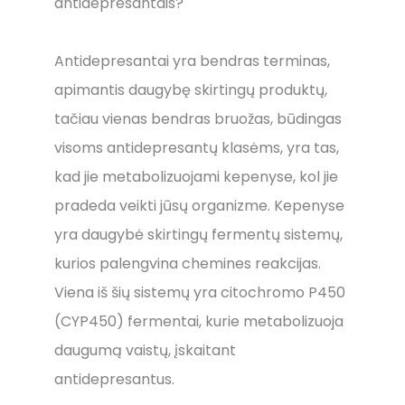
antidepresantais?
Antidepresantai yra bendras terminas,
apimantis daugybę skirtingų produktų,
tačiau vienas bendras bruožas, būdingas
visoms antidepresantų klasėms, yra tas,
kad jie metabolizuojami kepenyse, kol jie
pradeda veikti jūsų organizme. Kepenyse
yra daugybė skirtingų fermentų sistemų,
kurios palengvina chemines reakcijas.
Viena iš šių sistemų yra citochromo P450
(CYP450) fermentai, kurie metabolizuoja
daugumą vaistų, įskaitant
antidepresantus.