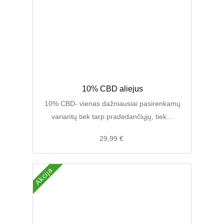
Original
Current
10% CBD aliejus
price
price
was:
is:
10% CBD- vienas dažniausiai pasirenkamų
45,00 €.
29,99 €.
variantų tiek tarp pradedančiųjų, tiek…
29,99
€
Akcija