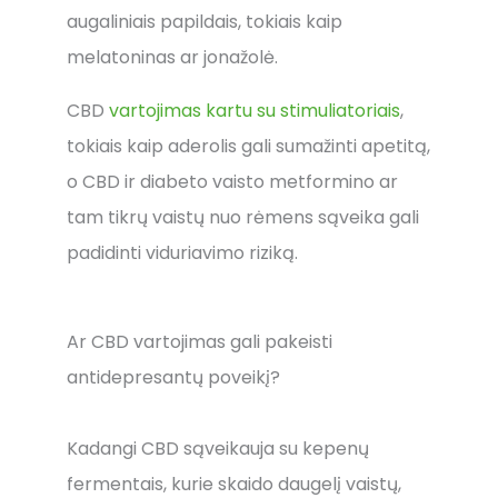
augaliniais papildais, tokiais kaip
melatoninas ar jonažolė.
CBD
vartojimas kartu su stimuliatoriais
,
tokiais kaip aderolis gali sumažinti apetitą,
o CBD ir diabeto vaisto metformino ar
tam tikrų vaistų nuo rėmens sąveika gali
padidinti viduriavimo riziką.
Ar CBD vartojimas gali pakeisti
antidepresantų poveikį?
Kadangi CBD sąveikauja su kepenų
fermentais, kurie skaido daugelį vaistų,