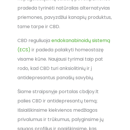
pradeda tyrinėti natūralias alternatyvias
priemones, pavyzdžiui kanapių produktus,
tame tarpe ir CBD.
CBD reguliuoja
endokanabinoidų sistemą
(ECS)
ir padeda palaikyti homeostazę
visame kūne. Naujausi tyrimai taip pat
rodo, kad CBD turi anksiolitinių ir į
antidepresantus panašių savybių.
Šiame straipsnyje portalas cbdjoy.lt
palies CBD ir antidepresantų temą;
Išsiaiškinsime kiekvienos medžiagos
privalumus ir trūkumus, palyginsime jų
saugos profilius ir paaiškinsime, kas