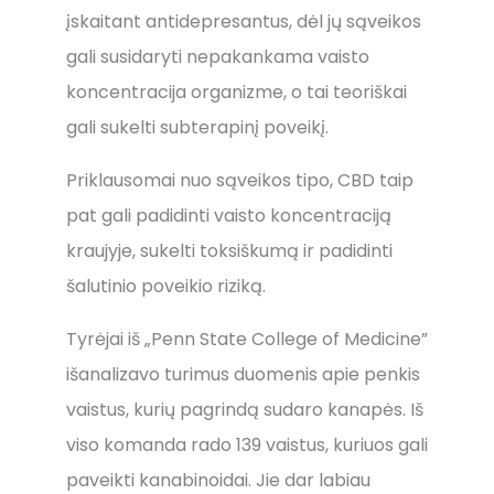
įskaitant antidepresantus, dėl jų sąveikos
gali susidaryti nepakankama vaisto
koncentracija organizme, o tai teoriškai
gali sukelti subterapinį poveikį.
Priklausomai nuo sąveikos tipo, CBD taip
pat gali padidinti vaisto koncentraciją
kraujyje, sukelti toksiškumą ir padidinti
šalutinio poveikio riziką.
Tyrėjai iš „Penn State College of Medicine”
išanalizavo turimus duomenis apie penkis
vaistus, kurių pagrindą sudaro kanapės. Iš
viso komanda rado 139 vaistus, kuriuos gali
paveikti kanabinoidai. Jie dar labiau