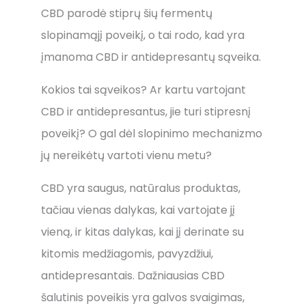
CBD parodė stiprų šių fermentų
slopinamąjį poveikį, o tai rodo, kad yra
įmanoma CBD ir antidepresantų sąveika.
Kokios tai sąveikos? Ar kartu vartojant
CBD ir antidepresantus, jie turi stipresnį
poveikį? O gal dėl slopinimo mechanizmo
jų nereikėtų vartoti vienu metu?
CBD yra saugus, natūralus produktas,
tačiau vienas dalykas, kai vartojate jį
vieną, ir kitas dalykas, kai jį derinate su
kitomis medžiagomis, pavyzdžiui,
antidepresantais. Dažniausias CBD
šalutinis poveikis yra galvos svaigimas,