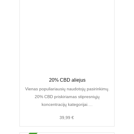
Original
Current
20% CBD aliejus
price
price
was:
is:
Vienas populiariausių naudotojų pasirinkimų.
59,00 €.
39,99 €.
20% CBD priskiriamas stipresniųjų
koncentracijų kategorijai.…
39,99
€