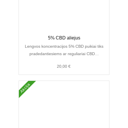
5% CBD aliejus
Lengvos koncentracijos 5% CBD puikiai tiks
pradedantiesiems ar reguliariai CBD…
20,00
€
Akcija