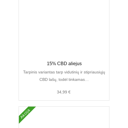
Original
Current
15% CBD aliejus
price
price
was:
is:
Tarpinis variantas tarp vidutinių ir stipriausiųjų
55,00 €.
34,99 €.
CBD lašų, todėl tinkamas…
34,99
€
Akcija