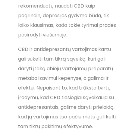
rekomenduotų naudoti CBD kaip
pagrindinį depresijos gydymo būdą, tik
laiko klausimas, kada tokie tyrimai pradės
pasirodyti viešumoje.
CBD ir antidepresantų vartojimas kartu
gali sukelti tam tikrą sąveiką, kuri gali
daryti įtaką abiejų vartojamų preparatų
metabolizavimui kepenyse, o galimai ir
efektui. Nepaisant to, kad trūksta tvirtų
įrodymų, kad CBD tiesiogiai sąveikauja su
antidepresantais, galime daryti prielaidą,
kad jų vartojimas tuo pačiu metu gali kelti
tam tikrų pakitimų efektyvume.