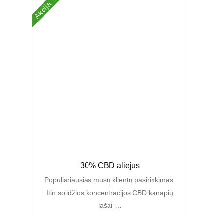
Akcija
Original
Current
30% CBD aliejus
price
price
was:
is:
Populiariausias mūsų klientų pasirinkimas.
89,00 €.
58,99 €.
Itin solidžios koncentracijos CBD kanapių
lašai-…