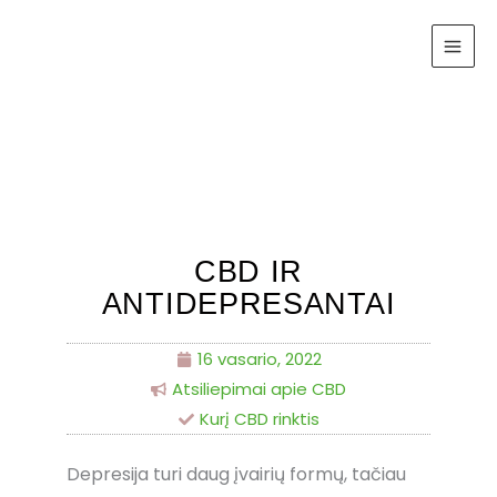
Pereiti
⚡
Panaudojęs kodą "
sveikadovana
" gausi
Noriu
prie
papildomą 10% nuolaidą, tad paskubėk!
⚡
turinio
CBD IR
ANTIDEPRESANTAI
16 vasario, 2022
Atsiliepimai apie CBD
Kurį CBD rinktis
Depresija turi daug įvairių formų, tačiau